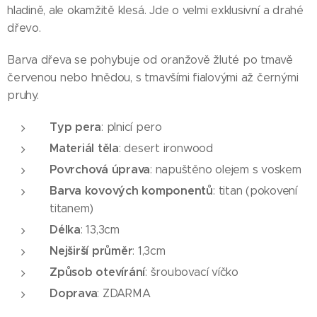
hladině, ale okamžitě klesá. Jde o velmi exklusivní a drahé
dřevo.
Barva dřeva se pohybuje od oranžově žluté po tmavě
červenou nebo hnědou, s tmavšími fialovými až černými
pruhy.
Typ pera
: plnicí pero
Materiál těla
: desert ironwood
Povrchová úprava
: napuštěno olejem s voskem
Barva kovových komponentů
: titan (pokovení
titanem)
Délka
: 13,3cm
Nejširší průměr
: 1,3cm
Způsob otevírání
: šroubovací víčko
Doprava
: ZDARMA