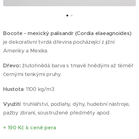
Bocote - mexický palisandr (
Cordia elaeagnoides
)
je dekorativní tvrdá dřevina pocházející z jižní
Ameriky a Mexika.
Dřevo:
žlutohnědá barva s tmavě hnědými až téměř
černými tenkými pruhy.
Hustota
: 1100 kg/m3
Využití
: truhlářství, podlahy, dýhy, hudební nástroje,
pažby zbraní, soustružené předměty apod.
+ 190 Kč k ceně pera